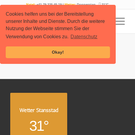
Natel:
+41 79 325 45 19 |
Wetter:
Donnerstag
31°C
Cookies helfen uns bei der Bereitstellung
unserer Inhalte und Dienste. Durch die weitere
Nutzung der Webseite stimmen Sie der
Verwendung von Cookies zu.
Datenschutz
Okay!
Wetter Stansstad
31°