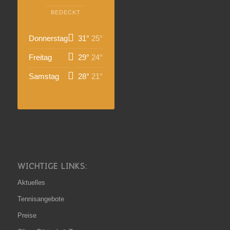
BEDECKT
Donnerstag
31°
25°
Freitag
29°
24°
Samstag
28°
21°
WICHTIGE LINKS:
Aktuelles
Tennisangebote
Preise